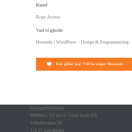
Kund
Rope Access
Vad vi gjorde
Hemsida i WordPress – Design & Programmering
Den gillar jag! Vill ha något liknande.
Företagsinformation
Webbex - En del av Great Nash AB
Valhallavägen 86
114 27 Stockholm