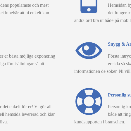
ens populäraste och mest
Hemsidan byg
 innebär att ni enkelt kan
det fungerar
andra ord bra ut både på mobilt
Snygg & An
er er bästa möjliga exponering
Första intry
ga förutsättningar så att
er sida så sk
informationen de söker. Ni vill
Personlig s
det enkelt för er! Vi gör allt
Personlig kon
ell hemsida levererad och klar
både att ring
älva.
kundsupporten i branschen.