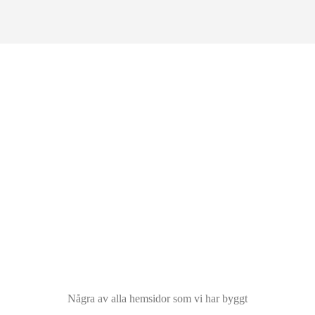
o att bygga ny hemsida?
or och om våra priser.
Några av alla hemsidor som vi har byggt