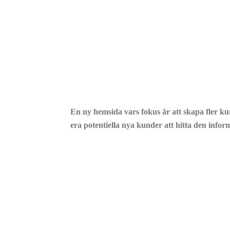
Vår filosofi
En ny hemsida vars fokus är att skapa fler kun
era potentiella nya kunder att hitta den inform