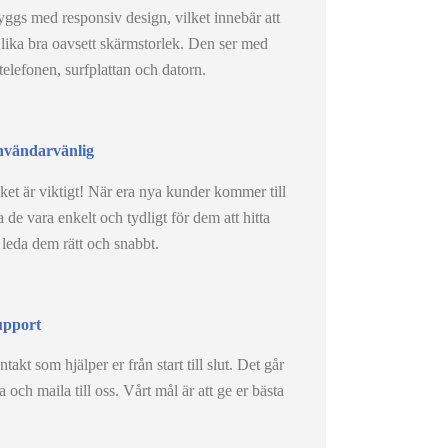
gs med responsiv design, vilket innebär att
 lika bra oavsett skärmstorlek. Den ser med
elefonen, surfplattan och datorn.
vändarvänlig
cket är viktigt! När era nya kunder kommer till
a de vara enkelt och tydligt för dem att hitta
 leda dem rätt och snabbt.
upport
takt som hjälper er från start till slut. Det går
a och maila till oss. Vårt mål är att ge er bästa